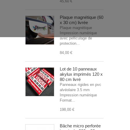
45,60 €
Plaque magnétique (60
x 30 cm) livrée
Plaque magnétique
Impression numérique
avec pelliculage de
protection...
84,00 €
Lot de 10 panneaux
akylux imprimés 120 x
80 cm livré
Panneaux rigides en pvc
alvéolaire 3.5 mm
Impression numérique
Format...
198,00 €
Bâche micro perforée