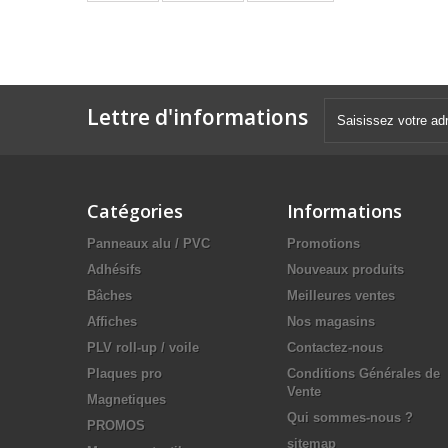
Lettre d'informations
Catégories
Informations
Panneaux alu / PVC
Promotions
Adhésifs
Nouveaux produits
Bâches
Meilleures ventes
Affiches
Nos magasins
PLV roll-up / voile
Contactez-nous
Plaques pro
Conditions Générales de
Vente
Magnetiques
Qui sommes-nous ?
PROMOS
sitemap