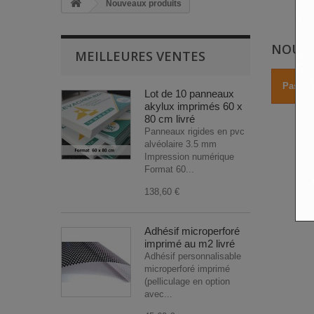
Nouveaux produits
NOUVE
MEILLEURES VENTES
Pas de
Lot de 10 panneaux
akylux imprimés 60 x
80 cm livré
Panneaux rigides en pvc
alvéolaire 3.5 mm
Impression numérique
Format 60...
138,60 €
Adhésif microperforé
imprimé au m2 livré
Adhésif personnalisable
microperforé imprimé
(pelliculage en option
avec...