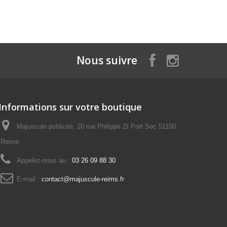
Nous suivre
Informations sur votre boutique
Majuscule publicité, 20 rue Philippe ZI Port Sec 51100
Reims
Appelez-nous au :
03 26 09 88 30
E-mail :
contact@majuscule-reims.fr