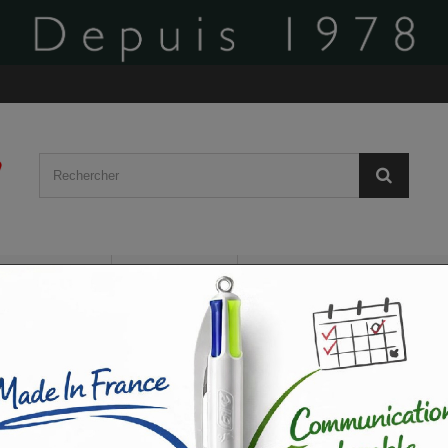
BÂCHES
AFFICHES
PLV ROLL-UP / VOILE
CARTES DE VISITE
FLYERS / DÉPLIANTS
GO