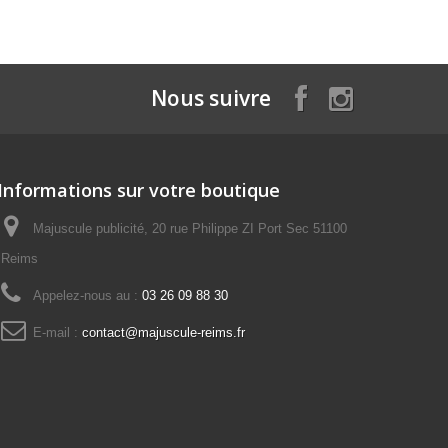
Nous suivre
Informations sur votre boutique
Majuscule publicité, 20 rue Philippe ZI Port Sec 51100
Reims
Appelez-nous au :
03 26 09 88 30
E-mail :
contact@majuscule-reims.fr