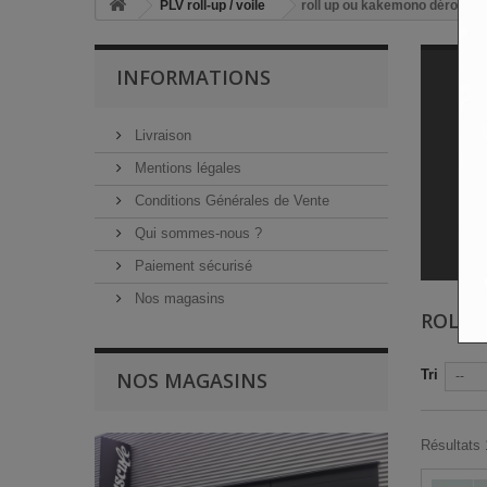
PLV roll-up / voile
roll up ou kakemono déroulan
INFORMATIONS
Livraison
Pra
Fo
Mentions légales
Im
Str
Conditions Générales de Vente
Liv
Qui sommes-nous ?
Dét
Paiement sécurisé
Nos magasins
ROLL 
Tri
NOS MAGASINS
--
Résultats 1