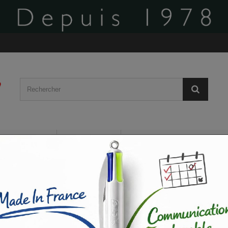
BÂCHES
AFFICHES
PLV ROLL-UP / VOILE
CARTES DE VISITE
FLYERS / DÉPLIANTS
GO