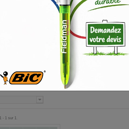
t
roll up ou kakemono d
tique pour vos
évènements
(foires, salons...), le
déroulant
ou roll-up se mon
rmat 200 x 85 cm
pression
numérique
sur toile classée au feu
M1
dos noir
ucture acier
ré avec sac de transport
ails
UP OU KAKEMONO DÉROULANT
 - 1 sur 1.