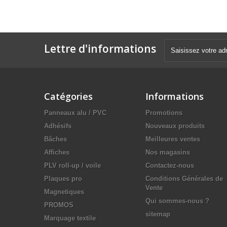
Lettre d'informations
Catégories
Informations
Panneaux alu / PVC
Promotions
Adhésifs
Nouveaux produits
Bâches
Meilleures ventes
Affiches
Nos magasins
PLV roll-up / voile
Contactez-nous
Plaques pro
Conditions Générales de
Vente
Magnetiques
Qui sommes-nous ?
PROMOS
sitemap
Marquage textile