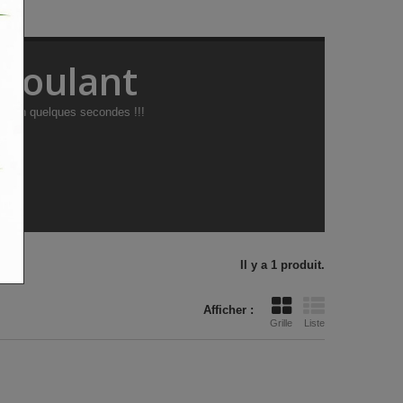
éroulant
te en quelques secondes !!!
Il y a 1 produit.
Afficher :
Grille
Liste