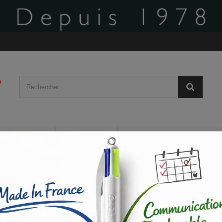
BÂCHES
AFFICHES
PLV ROLL-UP / VOILE
CARTES DE VISITE
FLYERS / DÉPLIANTS
GO