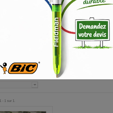
ésif 8 x 4 cm en série
adhésif 8 x 4 cm en sér
Les
adhésifs
petit format peuvent être utilisés comme
marquage
dans les
in
artisans
(marquage des appareils de
chauffage
,
climatisation
,
alarmes
etc.
entreprises
, les
associations
, les
collectivités
locales...
entièrement
personnalisables
durée de vie optimale ...
ails
F 8 X 4 CM EN SÉRIE
 - 1 sur 1.