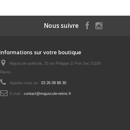
Nous suivre
Informations sur votre boutique
Majuscule publicité, 20 rue Philippe ZI Port Sec 51100
Reims
Appelez-nous au :
03 26 09 88 30
E-mail :
contact@majuscule-reims.fr