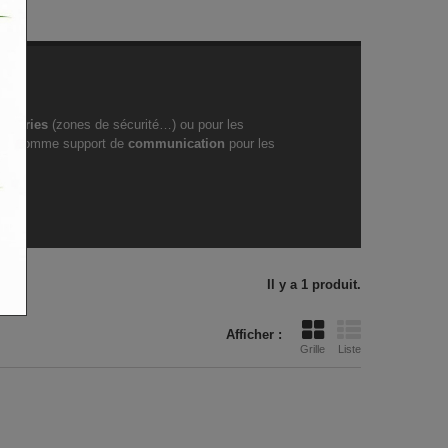
ie
dustries
(zones de sécurité…) ou pour les
..), comme support de
communication
pour les
Il y a 1 produit.
Afficher :
Grille
Liste