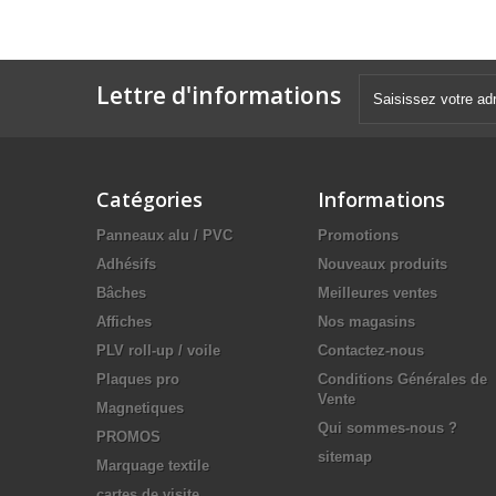
Lettre d'informations
Catégories
Informations
Panneaux alu / PVC
Promotions
Adhésifs
Nouveaux produits
Bâches
Meilleures ventes
Affiches
Nos magasins
PLV roll-up / voile
Contactez-nous
Plaques pro
Conditions Générales de
Vente
Magnetiques
Qui sommes-nous ?
PROMOS
sitemap
Marquage textile
cartes de visite