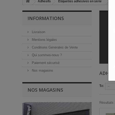
Adhésifs
Etiquettes adhésives en série
adh
INFORMATIONS
Livraison
Mentions légales
Conditions Générales de Vente
Qui sommes-nous ?
Dét
Paiement sécurisé
Nos magasins
ADHÉSI
Tri
--
NOS MAGASINS
Résultats 1