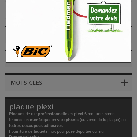
Plaques pro
plaque plexi
INFORMATIONS
NOS MAGASINS
MOTS-CLÉS
plaque plexi
Plaques
de rue
professionnelle
en
plexi
6 mm transparent
Impression
numérique
en
vitrophanie
(au verso de la plaque) ou
lettres découpées adhésives
Fourniture de
taquets
inox pour pose déportée du mur