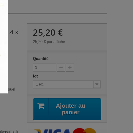
25,20 €
(59.4 x
25,20 €
par affiche
Quantité
lot
1 ex.
es (visuel
Ajouter au
panier
e-reims.fr