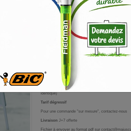
gr A1 imprimée (59.4 x 84.1 cm) livrée
Affiche papier 135 gr A1 imprimée 
84.1 cm) livrée
État :
Nouveau
Affiche papier
135 gr
Impression
numérique
Format A1 (59.4 x 84.1 cm)
Vendu à l'unité, par lot de 2 ou par lot de 3 exemplair
identique)
Tarif dégressif
Pour une commande "sur mesure", contactez-nous
Livraison
J+7 offerte
Fichier à envoyer au format pdf sur
contact@majuscul