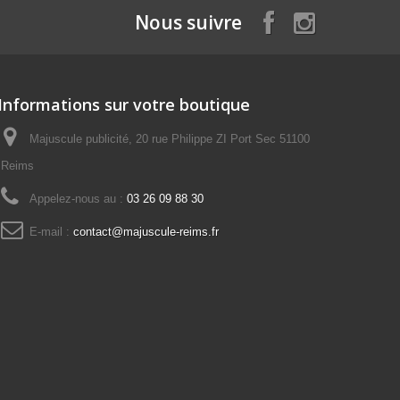
Nous suivre
Informations sur votre boutique
Majuscule publicité, 20 rue Philippe ZI Port Sec 51100
Reims
Appelez-nous au :
03 26 09 88 30
E-mail :
contact@majuscule-reims.fr