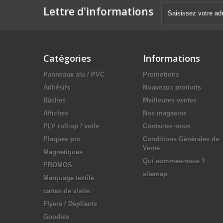
Lettre d'informations
Catégories
Informations
Panneaux alu / PVC
Promotions
Adhésifs
Nouveaux produits
Bâches
Meilleures ventes
Affiches
Nos magasins
PLV roll-up / voile
Contactez-nous
Plaques pro
Conditions Générales de
Vente
Magnetiques
Qui sommes-nous ?
PROMOS
sitemap
Marquage textile
cartes de visite
Flyers / Dépliants
Goodies