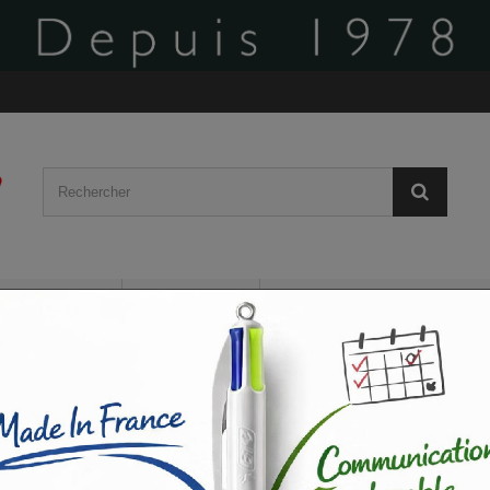
BÂCHES
AFFICHES
PLV ROLL-UP / VOILE
CARTES DE VISITE
FLYERS / DÉPLIANTS
GO